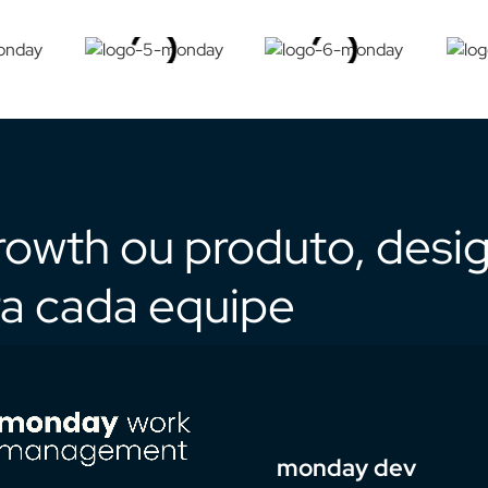
rowth ou produto, desi
ra cada equipe
monday dev