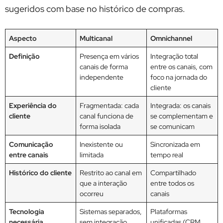
sugeridos com base no histórico de compras.
Aspecto
Multicanal
Omnichannel
Definição
Presença em vários
Integração total
canais de forma
entre os canais, com
independente
foco na jornada do
cliente
Experiência do
Fragmentada: cada
Integrada: os canais
cliente
canal funciona de
se complementam e
forma isolada
se comunicam
Comunicação
Inexistente ou
Sincronizada em
entre canais
limitada
tempo real
Histórico do cliente
Restrito ao canal em
Compartilhado
que a interação
entre todos os
ocorreu
canais
Tecnologia
Sistemas separados,
Plataformas
necessária
sem integração
unificadas (CRM,