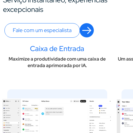
excepcionais
Fale com um especialista
Caixa de Entrada
Maximize a produtividade com uma caixa de
Um ass
entrada aprimorada por IA.