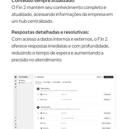
Conteúdo sempre atualizado:
Auto
s por
O Fin 2 mantém seu conhecimento completo e
Perso
todas
atualizado, acessando informações da empresa em
rotea
um hub centralizado.
facil
sem n
l:
Respostas detalhadas e resolutivas:
Com acesso a dados internos e externos, o Fin 2
Resp
oferece respostas imediatas e com profundidade,
Ofere
s.
reduzindo o tempo de espera e aumentando a
questõ
precisão no atendimento.
como 