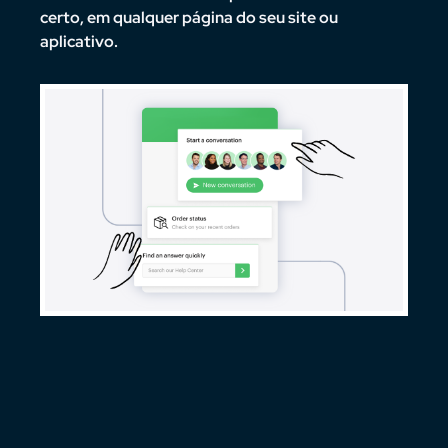
orma
certo, em qualquer página do seu site ou
exper
aplicativo.
venda
intel
.