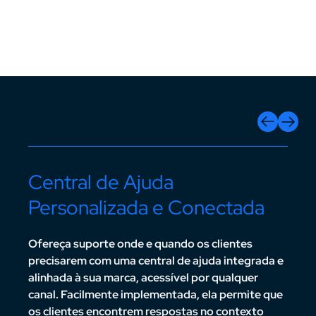
Central de Ajuda
Apl
Personalizada e Conectada
e I
 um
Ofereça suporte onde e quando os clientes
O In
dge
precisarem com uma central de ajuda integrada e
suas 
ntes e
alinhada à sua marca, acessível por qualquer
local
canal. Facilmente implementada, ela permite que
prod
os clientes encontrem respostas no contexto
marke