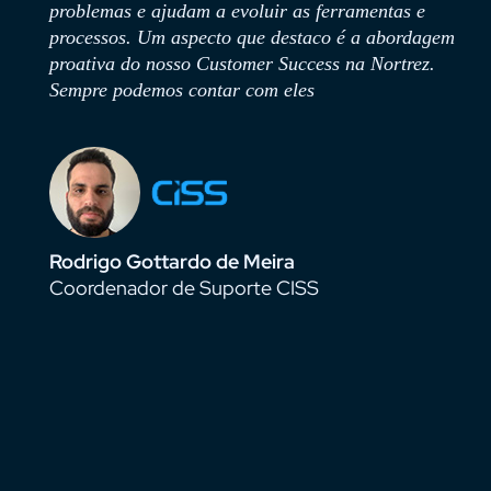
ramentas e
mercado. Além do produto em si, estáva
é a abordagem
procura de uma empresa que fosse além 
na Nortrez.
representação, que pudesse apoiar, direc
indicar as melhores práticas, aportando
conhecimento de mercado e somando kn
processo existente em nossa empresa. E
isso na Nortrez
Jonathas Colli
Coordenador de Tecnologia Let’s