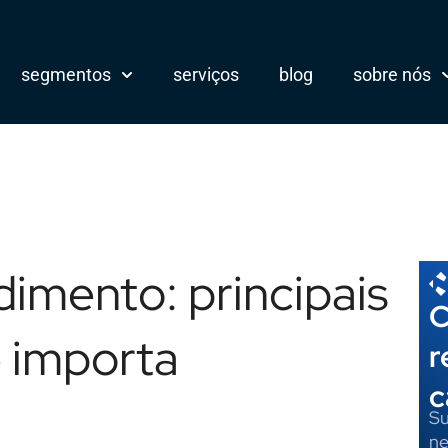
segmentos
serviços
blog
sobre nós
imento: principais
C
 importa
r
c
Su
ne