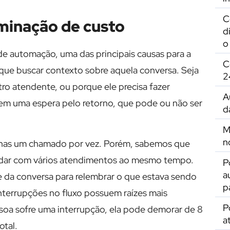
C
iminação de custo
d
o
 automação, uma das principais causas para a
C
que buscar contexto sobre aquela conversa. Seja
2
o atendente, ou porque ele precisa fazer
A
a em uma espera pelo retorno, que pode ou não ser
d
M
n
enas um chamado por vez. Porém, sabemos que
lidar com vários atendimentos ao mesmo tempo.
P
a
e da conversa para relembrar o que estava sendo
p
interrupções no fluxo possuem raízes mais
P
a sofre uma interrupção, ela pode demorar de 8
a
otal.