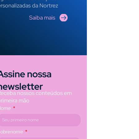
rsonalizadas da Nortrez
Saiba mais
Assine nossa
newsletter
Receba nossos conteúdos em
primeira mão
Nome
Sobrenome