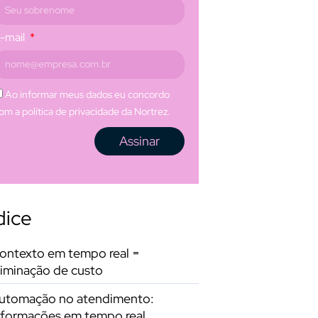
-mail
Ao informar meus dados eu concordo
om a política de privacidade da Nortrez.
Assinar
dice
ontexto em tempo real =
liminação de custo
utomação no atendimento:
nformações em tempo real