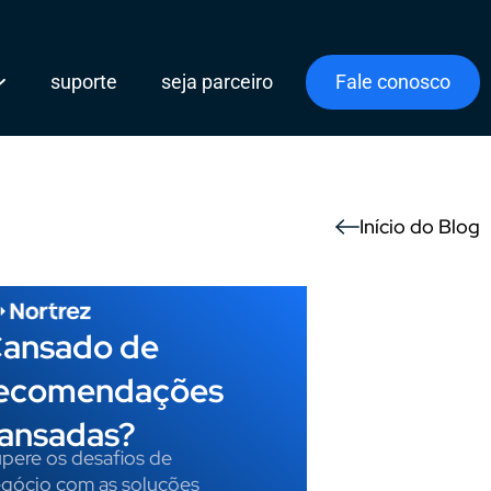
suporte
seja parceiro
Fale conosco
Início do Blog
ansado de
ecomendações
ansadas?
pere os desafios de
gócio com as soluções