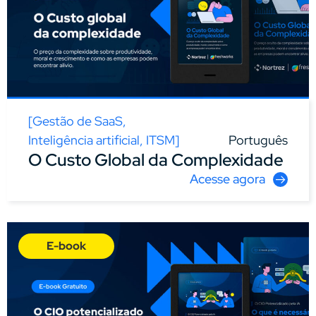
[
Gestão de SaaS
,
Inteligência artificial
,
ITSM
]
Português
O Custo Global da Complexidade
Acesse agora
E-book