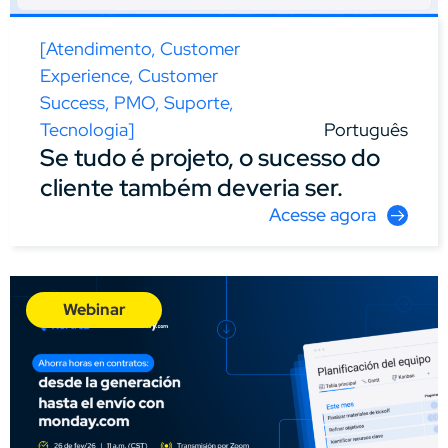
[
Atendimento
,
Customer
Experience
,
Customer
Success
,
PMO
,
Suporte
,
Tecnologia
]
Português
Se tudo é projeto, o sucesso do
cliente também deveria ser.
Acesse agora
Webinar