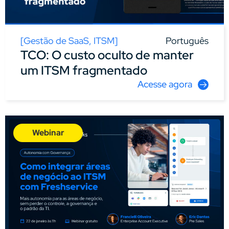
[
Gestão de SaaS
,
ITSM
]
Português
TCO: O custo oculto de manter
um ITSM fragmentado
Acesse agora
Webinar