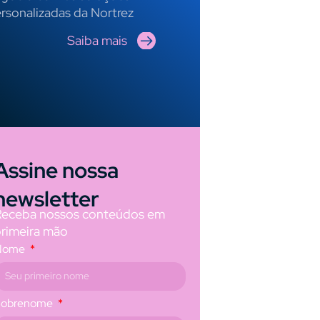
rsonalizadas da Nortrez
Saiba mais
Assine nossa
newsletter
Receba nossos conteúdos em
primeira mão
Nome
Sobrenome