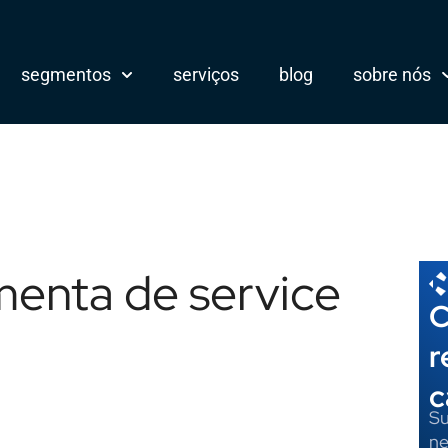
segmentos
serviços
blog
sobre nós
menta de service
C
r
c
Su
ne