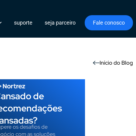
suporte
seja parceiro
Fale conosco
Início do Blog
ansado de
ecomendações
ansadas?
pere os desafios de
gócio com as soluções