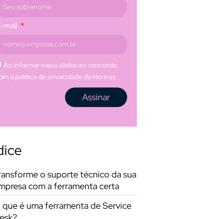
-mail
Ao informar meus dados eu concordo
om a política de privacidade da Nortrez.
Assinar
dice
ransforme o suporte técnico da sua
mpresa com a ferramenta certa
 que é uma ferramenta de Service
esk?