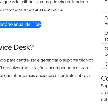
ta que vale milhões vamos primeiro entender o
la serve dentro de uma operação,
P
S
latório anual de ITSM
O
s
vice Desk?
Q
d
do para centralizar e gerenciar o suporte técnico
C
TI organizem solicitações, acompanhem o status
garantindo mais eficiência e controle sobre as
Co
Sup
ate
not