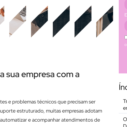
E
c
da sua empresa com a
Ín
T
entes e problemas técnicos que precisam ser
e
m suporte estruturado, muitas empresas adotam
O
r, automatizar e acompanhar atendimentos de
D