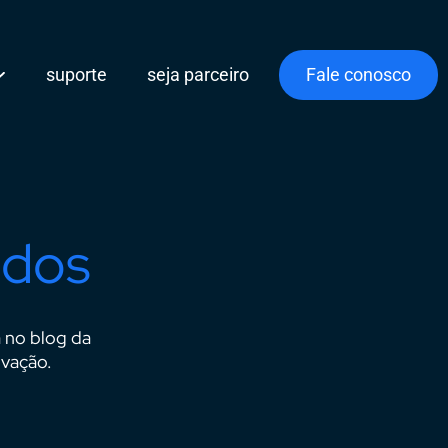
suporte
seja parceiro
Fale conosco
udos
a no blog da
ovação.