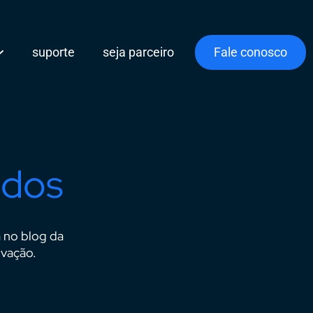
suporte
seja parceiro
Fale conosco
udos
a no blog da
ovação.