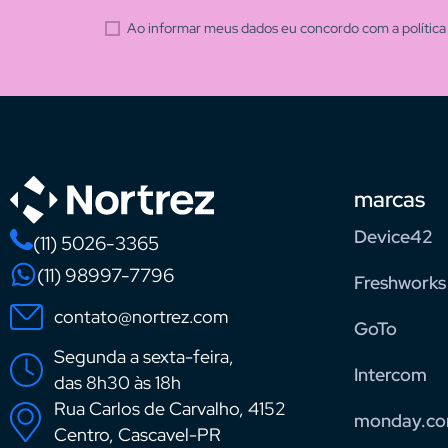
Ao informar meus dados eu concordo com a política 
marcas
Device42
(11) 5026-3365
(11) 98997-7796
Freshworks
contato@nortrez.com
GoTo
Segunda a sexta-feira,
Intercom
das 8h30 às 18h
Rua Carlos de Carvalho, 4152
monday.c
Centro, Cascavel-PR