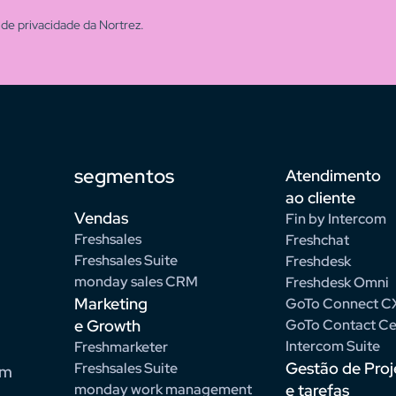
de privacidade da Nortrez.
segmentos
Atendimento
ao cliente
Vendas
Fin by Intercom
Freshsales
Freshchat
Freshsales Suite
Freshdesk
monday sales CRM
Freshdesk Omni
Marketing
GoTo Connect C
e Growth
GoTo Contact Ce
Intercom Suite
Freshmarketer
Gestão de Proj
Freshsales Suite
om
monday work management
e tarefas