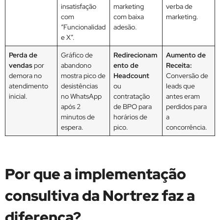
insatisfação
marketing
verba de
com
com baixa
marketing.
“Funcionalidad
adesão.
e X”.
Perda de
Gráfico de
Redirecionam
Aumento de
vendas
por
abandono
ento de
Receita:
demora no
mostra pico de
Headcount
Conversão de
atendimento
desistências
ou
leads que
inicial.
no WhatsApp
contratação
antes eram
após 2
de BPO para
perdidos para
minutos de
horários de
a
espera.
pico.
concorrência.
Por que a implementação
consultiva da Nortrez faz a
diferença?