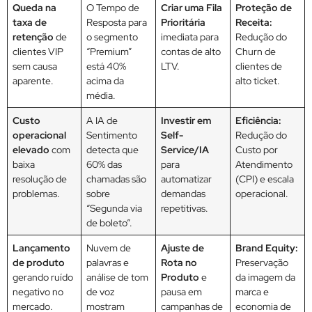
Queda na
O Tempo de
Criar uma Fila
Proteção de
taxa de
Resposta para
Prioritária
Receita:
retenção
de
o segmento
imediata para
Redução do
clientes VIP
“Premium”
contas de alto
Churn de
sem causa
está 40%
LTV.
clientes de
aparente.
acima da
alto ticket.
média.
Custo
A IA de
Investir em
Eficiência:
operacional
Sentimento
Self-
Redução do
elevado
com
detecta que
Service/IA
Custo por
baixa
60% das
para
Atendimento
resolução de
chamadas são
automatizar
(CPI) e escala
problemas.
sobre
demandas
operacional.
“Segunda via
repetitivas.
de boleto”.
Lançamento
Nuvem de
Ajuste de
Brand Equity:
de produto
palavras e
Rota no
Preservação
gerando ruído
análise de tom
Produto
e
da imagem da
negativo no
de voz
pausa em
marca e
mercado.
mostram
campanhas de
economia de