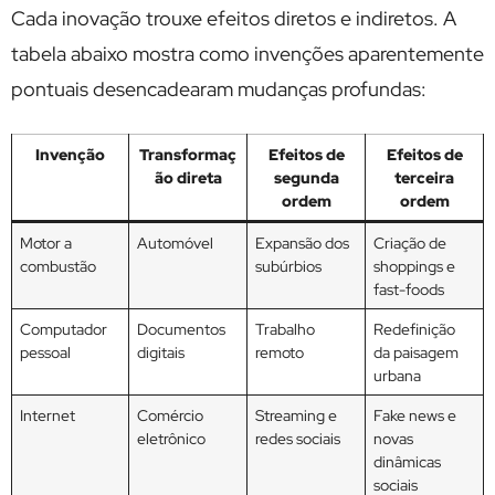
Cada inovação trouxe efeitos diretos e indiretos. A
tabela abaixo mostra como invenções aparentemente
pontuais desencadearam mudanças profundas:
Invenção
Transformaç
Efeitos de
Efeitos de
ão direta
segunda
terceira
ordem
ordem
Motor a
Automóvel
Expansão dos
Criação de
combustão
subúrbios
shoppings e
fast-foods
Computador
Documentos
Trabalho
Redefinição
pessoal
digitais
remoto
da paisagem
urbana
Internet
Comércio
Streaming e
Fake news e
eletrônico
redes sociais
novas
dinâmicas
sociais