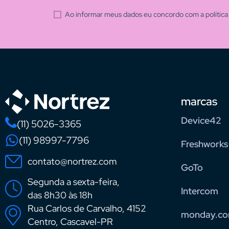
Ao informar meus dados eu concordo com a política 
marcas
Device42
(11) 5026-3365
(11) 98997-7796
Freshworks
contato@nortrez.com
GoTo
Segunda a sexta-feira,
Intercom
das 8h30 às 18h
Rua Carlos de Carvalho, 4152
monday.c
Centro, Cascavel-PR