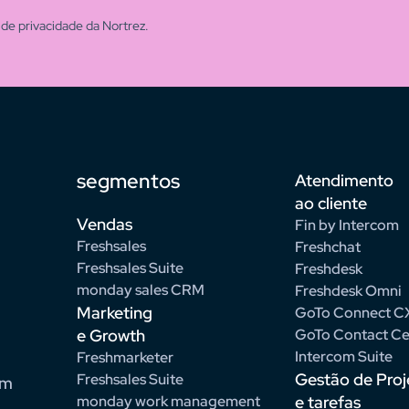
de privacidade da Nortrez.
segmentos
Atendimento
ao cliente
Vendas
Fin by Intercom
Freshsales
Freshchat
Freshsales Suite
Freshdesk
monday sales CRM
Freshdesk Omni
Marketing
GoTo Connect C
e Growth
GoTo Contact Ce
Intercom Suite
Freshmarketer
Gestão de Proj
Freshsales Suite
om
monday work management
e tarefas