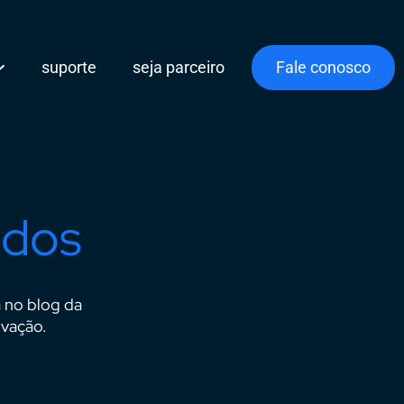
suporte
seja parceiro
Fale conosco
udos
a no blog da
ovação.