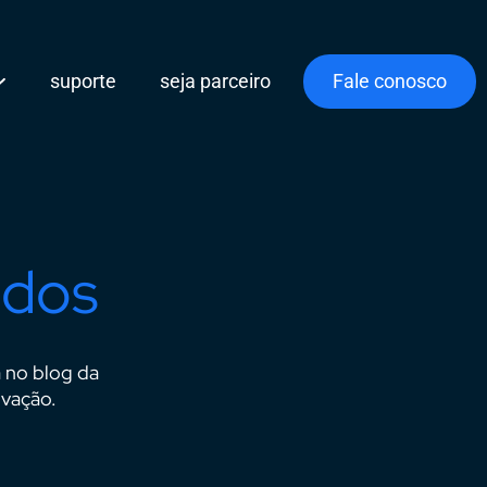
suporte
seja parceiro
Fale conosco
údos
a no blog da
ovação.