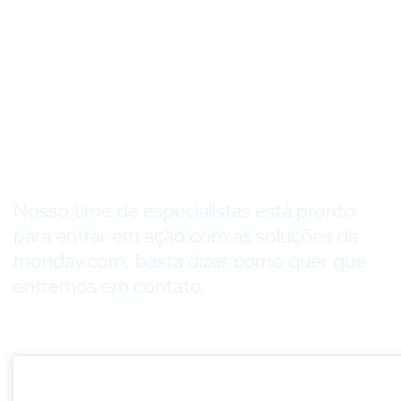
Temos a resposta para
aprimorar o controle de
senhas da sua empresa,
só precisamos que nos
diga o que precisa!
Nosso time de especialistas está pronto
para entrar em ação com as soluções da
monday.com, basta dizer como quer que
entremos em contato.