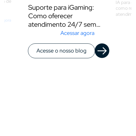
isa de
IA para 
Suporte para iGaming:
como redu
atendimen
Como oferecer
pós-ven
 agora
atendimento 24/7 sem
uma equipe noturna
Acessar agora
Acesse o nosso blog