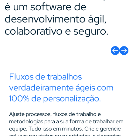
é um software de
desenvolvimento ágil,
colaborativo e seguro.
Fluxos de trabalhos
Ec
cê
verdadeiramente ágeis com
as
100% de personalização.
A m
pro
,
Ajuste processos, fluxos de trabalho e
Da 
metodologias para a sua forma de trabalhar em
aut
de
equipe. Tudo isso em minutos. Crie e gerencie
foc
colunas por status ou prioridades, e sincronize