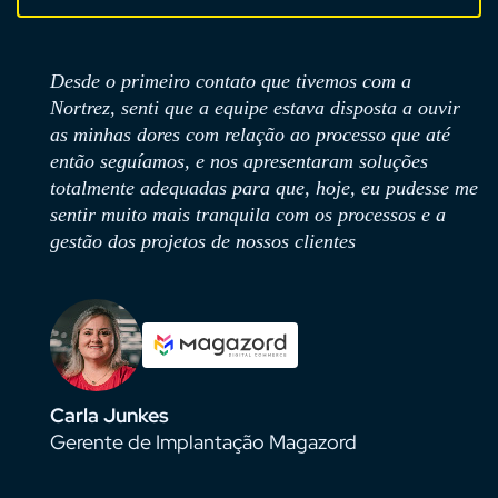
que tivemos com a
Na Nortrez eu escolho o canal 
 estava disposta a ouvir
melhor pra mim, do outro lado
ão ao processo que até
atendido com cordialidade, emp
resentaram soluções
Nessa relação, também é mui
 que, hoje, eu pudesse me
chamado via sistema evolua r
a com os processos e a
chamada de vídeo, possibilita
os clientes
entendimento. Bom atendiment
mim, por isso escolho a Nortre
o Magazord
Geovani Candido
Coordenador de Relaciona